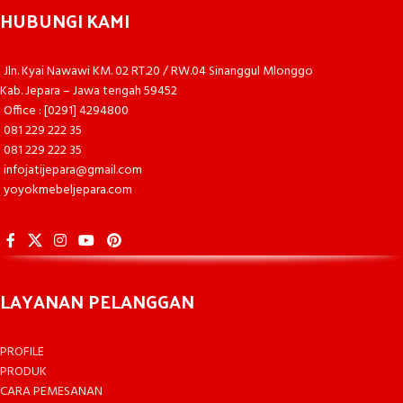
HUBUNGI KAMI
Jln. Kyai Nawawi KM. 02 RT.20 / RW.04 Sinanggul Mlonggo
Kab. Jepara – Jawa tengah 59452
Office : [0291] 4294800
081 229 222 35
081 229 222 35
infojatijepara@gmail.com
yoyokmebeljepara.com
LAYANAN PELANGGAN
PROFILE
PRODUK
CARA PEMESANAN