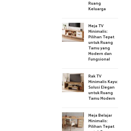
Ruang
Keluarga
Meja TV
Minimalis:
Pilihan Tepat
untuk Ruang
Tamu yang
Modern dan
Fungsional
Rak TV
Minimalis Kayu:
Solusi Elegan
untuk Ruang
Tamu Modern
Meja Belajar
Minimalis:
Pilihan Tepat