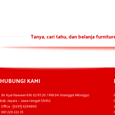
Tanya, cari tahu, dan belanja furnitu
HUBUNGI KAMI
Jln. Kyai Nawawi KM. 02 RT.20 / RW.04 Sinanggul Mlonggo
Kab. Jepara – Jawa tengah 59452
Office : [0291] 4294800
081 229 222 35