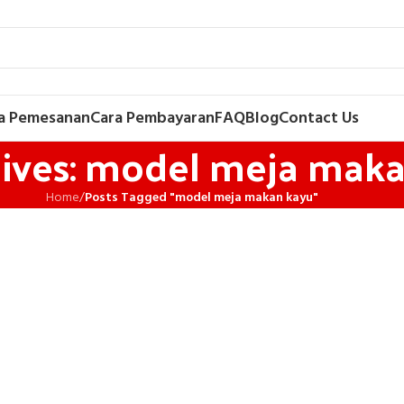
a Pemesanan
Cara Pembayaran
FAQ
Blog
Contact Us
ives: model meja mak
Home
/
Posts Tagged "model meja makan kayu"