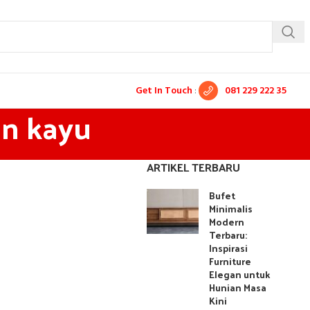
Get In Touch
:
081 229 222 35
an kayu
ARTIKEL TERBARU
Bufet
Minimalis
Modern
Terbaru:
Inspirasi
Furniture
Elegan untuk
Hunian Masa
Kini