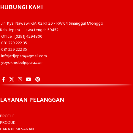
HUBUNGI KAMI
Jln. Kyai Nawawi KM. 02 RT.20 / RW.04 Sinanggul Mlonggo
Kab. Jepara – Jawa tengah 59452
Office : [0291] 4294800
081 229 222 35
081 229 222 35
infojatijepara@gmail.com
yoyokmebeljepara.com
LAYANAN PELANGGAN
PROFILE
PRODUK
CARA PEMESANAN