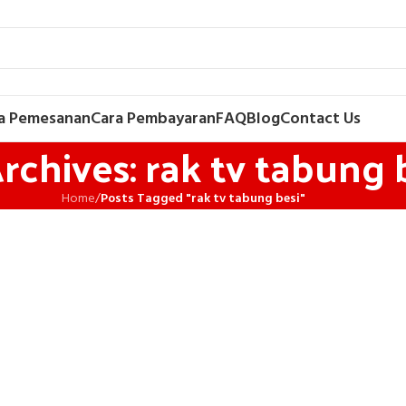
a Pemesanan
Cara Pembayaran
FAQ
Blog
Contact Us
rchives: rak tv tabung 
Home
/
Posts Tagged "rak tv tabung besi"