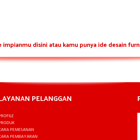
re impianmu disini atau kamu punya ide desain furni
LAYANAN PELANGGAN
PROFILE
PRODUK
CARA PEMESANAN
CARA PEMBAYARAN