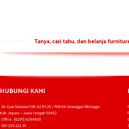
Tanya, cari tahu, dan belanja furnitu
HUBUNGI KAMI
Jln. Kyai Nawawi KM. 02 RT.20 / RW.04 Sinanggul Mlonggo
Kab. Jepara – Jawa tengah 59452
Office : [0291] 4294800
081 229 222 35