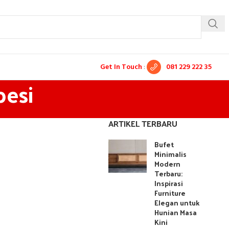
Get In Touch
:
081 229 222 35
besi
ARTIKEL TERBARU
Bufet
Minimalis
Modern
Terbaru:
Inspirasi
Furniture
Elegan untuk
Hunian Masa
Kini