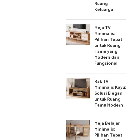
Ruang
Keluarga
Meja TV
Minimalis:
Pilihan Tepat
untuk Ruang
Tamu yang
Modern dan
Fungsional
Rak TV
Minimalis Kayu:
Solusi Elegan
untuk Ruang
Tamu Modern
Meja Belajar
Minimalis:
Pilihan Tepat