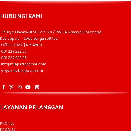
HUBUNGI KAMI
Jln. Kyai Nawawi KM. 02 RT.20 / RW.04 Sinanggul Mlonggo
Kab. Jepara – Jawa tengah 59452
Office : [0291] 4294800
081 229 222 35
081 229 222 35
infojatijepara@gmail.com
yoyokmebeljepara.com
LAYANAN PELANGGAN
PROFILE
PRODUK