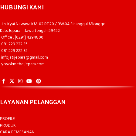
HUBUNGI KAMI
Jln. Kyai Nawawi KM. 02 RT.20 / RW.04 Sinanggul Mlonggo
Kab. Jepara – Jawa tengah 59452
Office : [0291] 4294800
081 229 222 35
081 229 222 35
infojatijepara@gmail.com
yoyokmebeljepara.com
LAYANAN PELANGGAN
PROFILE
PRODUK
CARA PEMESANAN