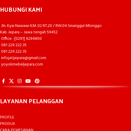
HUBUNGI KAMI
Jln. Kyai Nawawi KM. 02 RT.20 / RW.04 Sinanggul Mlonggo
Kab. Jepara – Jawa tengah 59452
Office : [0291] 4294800
081 229 222 35
081 229 222 35
infojatijepara@gmail.com
yoyokmebeljepara.com
LAYANAN PELANGGAN
PROFILE
PRODUK
CARA PEMESANAN