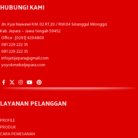
HUBUNGI KAMI
Jln. Kyai Nawawi KM. 02 RT.20 / RW.04 Sinanggul Mlonggo
Kab. Jepara – Jawa tengah 59452
Office : [0291] 4294800
081 229 222 35
081 229 222 35
infojatijepara@gmail.com
yoyokmebeljepara.com
LAYANAN PELANGGAN
PROFILE
PRODUK
CARA PEMESANAN