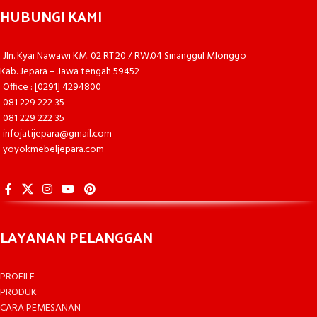
HUBUNGI KAMI
Jln. Kyai Nawawi KM. 02 RT.20 / RW.04 Sinanggul Mlonggo
Kab. Jepara – Jawa tengah 59452
Office : [0291] 4294800
081 229 222 35
081 229 222 35
infojatijepara@gmail.com
yoyokmebeljepara.com
LAYANAN PELANGGAN
PROFILE
PRODUK
CARA PEMESANAN