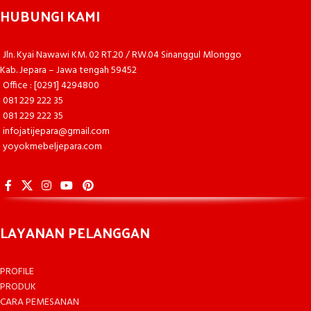
HUBUNGI KAMI
Jln. Kyai Nawawi KM. 02 RT.20 / RW.04 Sinanggul Mlonggo
Kab. Jepara – Jawa tengah 59452
Office : [0291] 4294800
081 229 222 35
081 229 222 35
infojatijepara@gmail.com
yoyokmebeljepara.com
LAYANAN PELANGGAN
PROFILE
PRODUK
CARA PEMESANAN