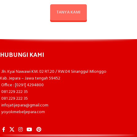
TANYA KAMI
HUBUNGI KAMI
Jln. Kyai Nawawi KM. 02 RT.20 / RW.04 Sinanggul Mlonggo
Kab. Jepara – Jawa tengah 59452
Office : [0291] 4294800
081 229 222 35
081 229 222 35
infojatijepara@gmail.com
yoyokmebeljepara.com