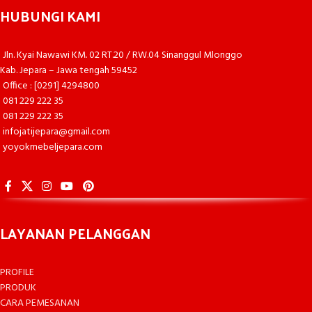
HUBUNGI KAMI
Jln. Kyai Nawawi KM. 02 RT.20 / RW.04 Sinanggul Mlonggo
Kab. Jepara – Jawa tengah 59452
Office : [0291] 4294800
081 229 222 35
081 229 222 35
infojatijepara@gmail.com
yoyokmebeljepara.com
LAYANAN PELANGGAN
PROFILE
PRODUK
CARA PEMESANAN