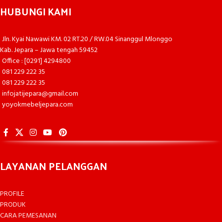
HUBUNGI KAMI
Jln. Kyai Nawawi KM. 02 RT.20 / RW.04 Sinanggul Mlonggo
Kab. Jepara – Jawa tengah 59452
Office : [0291] 4294800
081 229 222 35
081 229 222 35
infojatijepara@gmail.com
yoyokmebeljepara.com
LAYANAN PELANGGAN
PROFILE
PRODUK
CARA PEMESANAN