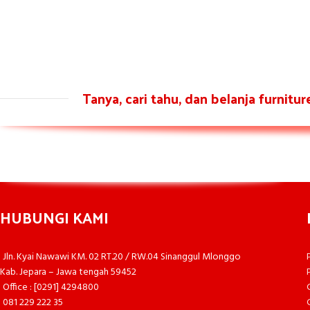
Tanya, cari tahu, dan belanja furnitu
HUBUNGI KAMI
Jln. Kyai Nawawi KM. 02 RT.20 / RW.04 Sinanggul Mlonggo
Kab. Jepara – Jawa tengah 59452
Office : [0291] 4294800
081 229 222 35