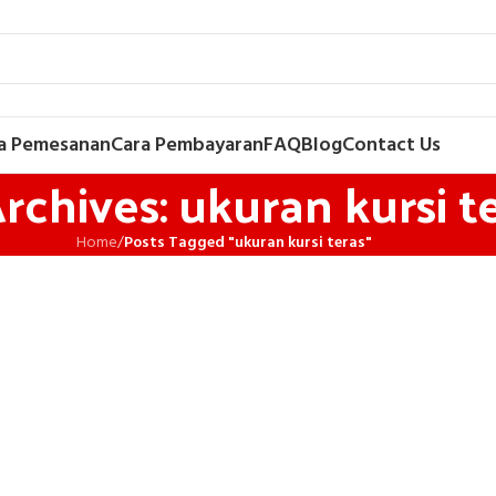
a Pemesanan
Cara Pembayaran
FAQ
Blog
Contact Us
rchives: ukuran kursi t
Home
/
Posts Tagged "ukuran kursi teras"