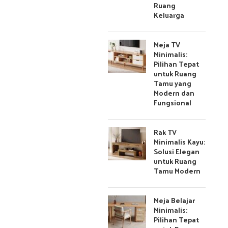
Ruang
Keluarga
Meja TV
Minimalis:
Pilihan Tepat
untuk Ruang
Tamu yang
Modern dan
Fungsional
Rak TV
Minimalis Kayu:
Solusi Elegan
untuk Ruang
Tamu Modern
Meja Belajar
Minimalis:
Pilihan Tepat