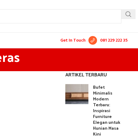
Get In Touch
:
081 229 222 35
eras
ARTIKEL TERBARU
Bufet
Minimalis
Modern
Terbaru:
Inspirasi
Furniture
Elegan untuk
Hunian Masa
Kini