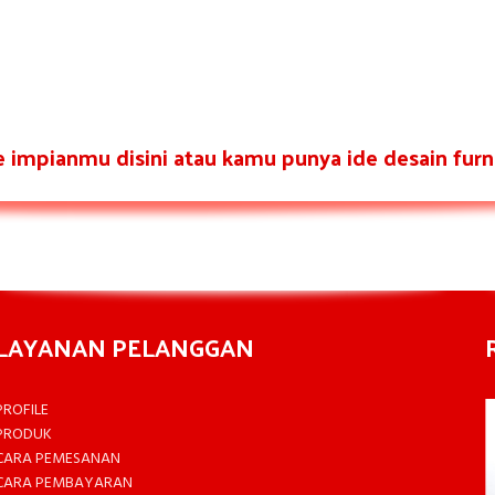
re impianmu disini atau kamu punya ide desain furni
LAYANAN PELANGGAN
PROFILE
PRODUK
CARA PEMESANAN
CARA PEMBAYARAN