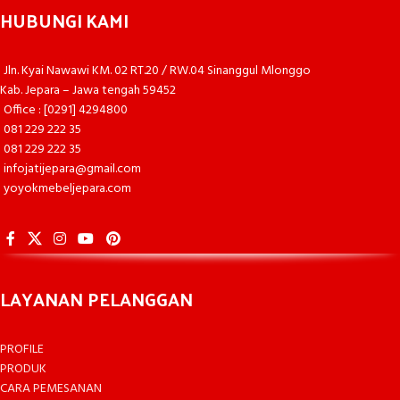
HUBUNGI KAMI
Jln. Kyai Nawawi KM. 02 RT.20 / RW.04 Sinanggul Mlonggo
Kab. Jepara – Jawa tengah 59452
Office : [0291] 4294800
081 229 222 35
081 229 222 35
infojatijepara@gmail.com
yoyokmebeljepara.com
LAYANAN PELANGGAN
PROFILE
PRODUK
CARA PEMESANAN