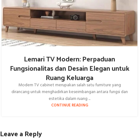
Lemari TV Modern: Perpaduan
Fungsionalitas dan Desain Elegan untuk
Ruang Keluarga
Modern TV cabinet merupakan salah satu furniture yang
dirancang untuk menghadirkan keseimbangan antara fungsi dan
estetika dalam ruang ...
CONTINUE READING
Leave a Reply