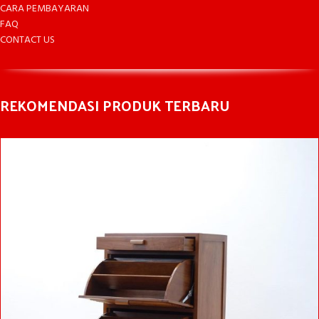
CARA PEMBAYARAN
FAQ
CONTACT US
REKOMENDASI PRODUK TERBARU