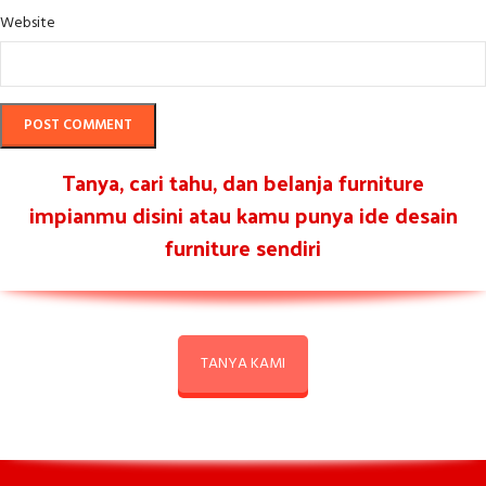
Website
Tanya, cari tahu, dan belanja furniture
impianmu disini atau kamu punya ide desain
furniture sendiri
TANYA KAMI