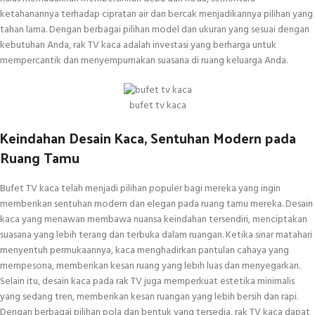
ketahanannya terhadap cipratan air dan bercak menjadikannya pilihan yang
tahan lama. Dengan berbagai pilihan model dan ukuran yang sesuai dengan
kebutuhan Anda, rak TV kaca adalah investasi yang berharga untuk
mempercantik dan menyempurnakan suasana di ruang keluarga Anda.
bufet tv kaca
Keindahan Desain Kaca, Sentuhan Modern pada
Ruang Tamu
Bufet TV kaca telah menjadi pilihan populer bagi mereka yang ingin
memberikan sentuhan modern dan elegan pada ruang tamu mereka. Desain
kaca yang menawan membawa nuansa keindahan tersendiri, menciptakan
suasana yang lebih terang dan terbuka dalam ruangan. Ketika sinar matahari
menyentuh permukaannya, kaca menghadirkan pantulan cahaya yang
mempesona, memberikan kesan ruang yang lebih luas dan menyegarkan.
Selain itu, desain kaca pada rak TV juga memperkuat estetika minimalis
yang sedang tren, memberikan kesan ruangan yang lebih bersih dan rapi.
Dengan berbagai pilihan pola dan bentuk yang tersedia, rak TV kaca dapat