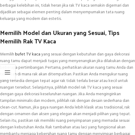
berbagai kelebihan ini, tidak heran jika rak TV kaca semakin digemari dan
dijadikan sebagai elemen penting dalam menyempurnakan tata ruang
keluarga yang modern dan estetis.
Memilih Model dan Ukuran yang Sesuai, Tips
Memilih Rak TV Kaca
Memilih
bufet TV kaca
yang sesuai dengan kebutuhan dan gaya dekorasi
ruang tamu dapat menjadi tugas yang menyenangkan jika dilakukan dengan
beberapa pertimbangan. Pertama, perhatikan ukuran ruang tamu Anda dan
tentukan di mana rak akan ditempatkan. Pastikan Anda mengukur ruang
yang tersedia dengan tepat agar rak tidak terlalu besar atau kecil untuk
ruangan tersebut. Selanjutnya, pilihlah model rak TV kaca yang sesuai
dengan gaya dekorasi keseluruhan ruangan. Jika Anda menginginkan
tampilan minimalis dan modern, pilihlah rak dengan desain sederhana dan
clean-cut. Namun, jika gaya ruangan Anda lebih klasik atau tradisional, rak
dengan ornamen dan aksen yang elegan akan menjadi pilihan yang tepat.
Selain itu, pastikan rak memiliki ruang penyimpanan yang memadai sesuai
dengan kebutuhan Anda. Rak tambahan atau laci yang fungsional akan
membantu menjaga kebersihan ruang tamu dengan menyimpan berbagai