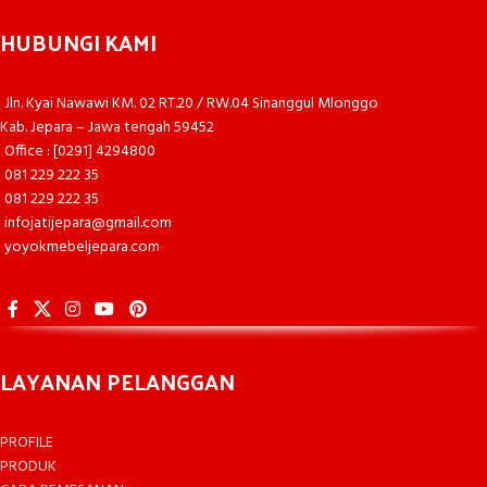
HUBUNGI KAMI
Jln. Kyai Nawawi KM. 02 RT.20 / RW.04 Sinanggul Mlonggo
Kab. Jepara – Jawa tengah 59452
Office : [0291] 4294800
081 229 222 35
081 229 222 35
infojatijepara@gmail.com
yoyokmebeljepara.com
LAYANAN PELANGGAN
PROFILE
PRODUK