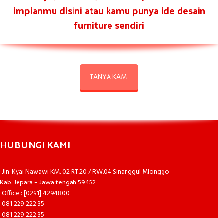
impianmu disini atau kamu punya ide desain
furniture sendiri
TANYA KAMI
HUBUNGI KAMI
Jln. Kyai Nawawi KM. 02 RT.20 / RW.04 Sinanggul Mlonggo
Kab. Jepara – Jawa tengah 59452
Office : [0291] 4294800
081 229 222 35
081 229 222 35