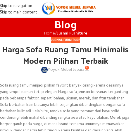
Skip to navigation
Skip to main content
Blog
Home
/
Jurnal Furniture
JURNAL FURNITURE
Harga Sofa Ruang Tamu Minimalis
Modern Pilihan Terbaik
0
Yoyok Mebel Jepara
Sofa ruang tamu menjadi pilihan favorit banyak orang karena desainnya
yang simpel namun tetap elegan. Harga sofa jenis ini bervariasi tergantung
pada beberapa faktor, seperti bahan, ukuran, merek, dan fitur tambahan.
Sofa berbahan kain biasanya lebih terjangkau dibandingkan dengan sofa
berbahan kulit asli. Selain itu, rangka sofa yang terbuat dari kayu solid
cenderung lebih mahal dibanding rangka besi atau kayu olahan. Merek juga
berpengaruh pada harga, di mana brand ternama umumnya menawarkan
produk dengan harga lebih tinggi karena kualitas dan desain yang lebih