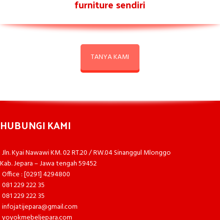
furniture sendiri
TANYA KAMI
HUBUNGI KAMI
Jln. Kyai Nawawi KM. 02 RT.20 / RW.04 Sinanggul Mlonggo
Kab. Jepara – Jawa tengah 59452
Office : [0291] 4294800
081 229 222 35
081 229 222 35
infojatijepara@gmail.com
yoyokmebeljepara.com