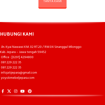
TANYA KAMI
HUBUNGI KAMI
Jln. Kyai Nawawi KM. 02 RT.20 / RW.04 Sinanggul Mlonggo
Kab. Jepara – Jawa tengah 59452
Office : [0291] 4294800
081 229 222 35
081 229 222 35
infojatijepara@gmail.com
yoyokmebeljepara.com