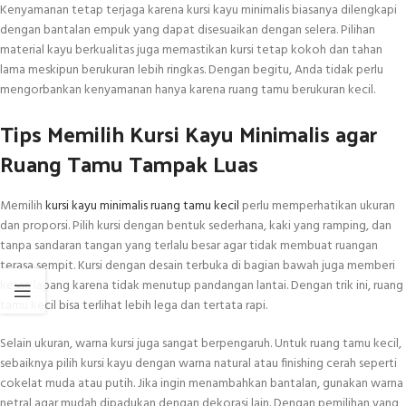
Kenyamanan tetap terjaga karena kursi kayu minimalis biasanya dilengkapi
dengan bantalan empuk yang dapat disesuaikan dengan selera. Pilihan
material kayu berkualitas juga memastikan kursi tetap kokoh dan tahan
lama meskipun berukuran lebih ringkas. Dengan begitu, Anda tidak perlu
mengorbankan kenyamanan hanya karena ruang tamu berukuran kecil.
Tips Memilih Kursi Kayu Minimalis agar
Ruang Tamu Tampak Luas
Memilih
kursi kayu minimalis ruang tamu kecil
perlu memperhatikan ukuran
dan proporsi. Pilih kursi dengan bentuk sederhana, kaki yang ramping, dan
tanpa sandaran tangan yang terlalu besar agar tidak membuat ruangan
terasa sempit. Kursi dengan desain terbuka di bagian bawah juga memberi
kesan lapang karena tidak menutup pandangan lantai. Dengan trik ini, ruang
tamu kecil bisa terlihat lebih lega dan tertata rapi.
Selain ukuran, warna kursi juga sangat berpengaruh. Untuk ruang tamu kecil,
sebaiknya pilih kursi kayu dengan warna natural atau finishing cerah seperti
cokelat muda atau putih. Jika ingin menambahkan bantalan, gunakan warna
netral agar mudah dipadukan dengan dekorasi lain. Dengan pemilihan yang