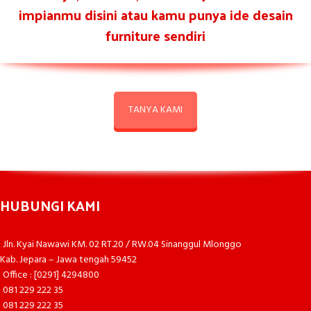
impianmu disini atau kamu punya ide desain
furniture sendiri
TANYA KAMI
HUBUNGI KAMI
Jln. Kyai Nawawi KM. 02 RT.20 / RW.04 Sinanggul Mlonggo
Kab. Jepara – Jawa tengah 59452
Office : [0291] 4294800
081 229 222 35
081 229 222 35