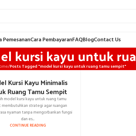
a Pemesanan
Cara Pembayaran
FAQ
Blog
Contact Us
el kursi kayu untuk r
ome
/
Posts Tagged "model kursi kayu untuk ruang tamu sempit"
el Kursi Kayu Minimalis
uk Ruang Tamu Sempit
ih model kursi kayu untuk ruang tamu
t membutuhkan strategi agar ruangan
rasa nyaman tanpa mengorbankan fungsi
dan es...
CONTINUE READING