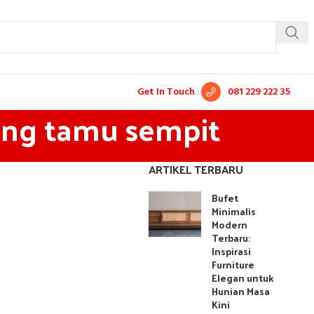
Get In Touch
:
081 229 222 35
uang tamu sempit
ARTIKEL TERBARU
Bufet
Minimalis
Modern
Terbaru:
Inspirasi
Furniture
Elegan untuk
Hunian Masa
Kini