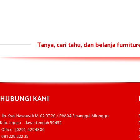
Tanya, cari tahu, dan belanja furnitu
HUBUNGI KAMI
Jln. Kyai Nawawi KM. 02 RT.20 / RW.04 Sinanggul Mlonggo
Kab. Jepara – Jawa tengah 59452
Office : [0291] 4294800
081 229 222 35