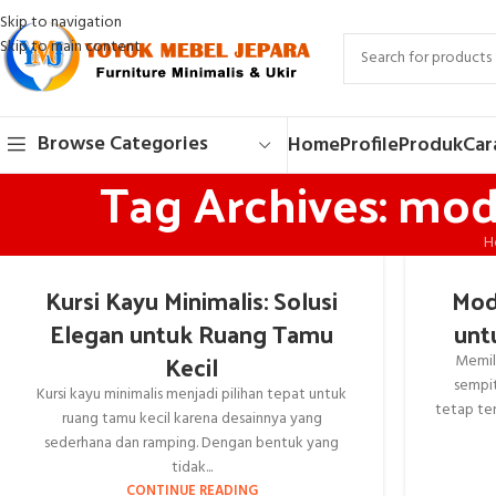
Skip to navigation
Skip to main content
Browse Categories
Home
Profile
Produk
Car
Tag Archives: mod
H
Kursi Kayu Minimalis: Solusi
Mod
Elegan untuk Ruang Tamu
unt
Kecil
Memil
sempi
Kursi kayu minimalis menjadi pilihan tepat untuk
tetap te
ruang tamu kecil karena desainnya yang
sederhana dan ramping. Dengan bentuk yang
tidak...
CONTINUE READING