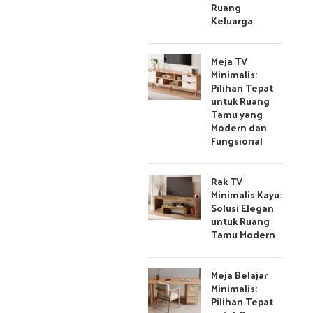
Ruang
Keluarga
Meja TV
Minimalis:
Pilihan Tepat
untuk Ruang
Tamu yang
Modern dan
Fungsional
Rak TV
Minimalis Kayu:
Solusi Elegan
untuk Ruang
Tamu Modern
Meja Belajar
Minimalis:
Pilihan Tepat