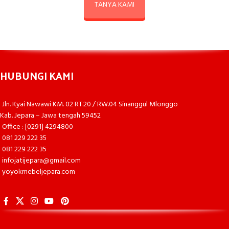
TANYA KAMI
HUBUNGI KAMI
Jln. Kyai Nawawi KM. 02 RT.20 / RW.04 Sinanggul Mlonggo
Kab. Jepara – Jawa tengah 59452
Office : [0291] 4294800
081 229 222 35
081 229 222 35
infojatijepara@gmail.com
yoyokmebeljepara.com