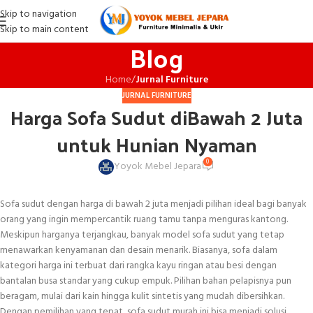
Skip to navigation
Skip to main content
Blog
Home
/
Jurnal Furniture
JURNAL FURNITURE
Harga Sofa Sudut diBawah 2 Juta
untuk Hunian Nyaman
0
Yoyok Mebel Jepara
Sofa sudut dengan harga di bawah 2 juta menjadi pilihan ideal bagi banyak
orang yang ingin mempercantik ruang tamu tanpa menguras kantong.
Meskipun harganya terjangkau, banyak model sofa sudut yang tetap
menawarkan kenyamanan dan desain menarik. Biasanya, sofa dalam
kategori harga ini terbuat dari rangka kayu ringan atau besi dengan
bantalan busa standar yang cukup empuk. Pilihan bahan pelapisnya pun
beragam, mulai dari kain hingga kulit sintetis yang mudah dibersihkan.
Dengan pemilihan yang tepat, sofa sudut murah ini bisa menjadi solusi