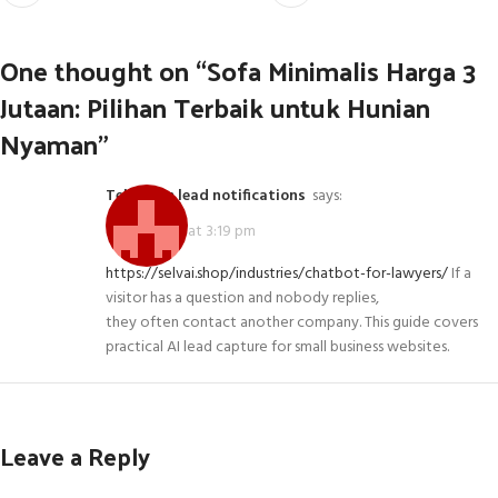
One thought on “
Sofa Minimalis Harga 3
Jutaan: Pilihan Terbaik untuk Hunian
Nyaman
”
Telegram lead notifications
says:
May 5, 2026 at 3:19 pm
https://selvai.shop/industries/chatbot-for-lawyers/
If a
visitor has a question and nobody replies,
they often contact another company. This guide covers
practical AI lead capture for small business websites.
Leave a Reply