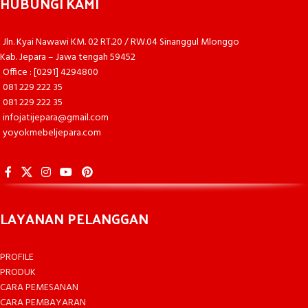
HUBUNGI KAMI
Jln. Kyai Nawawi KM. 02 RT.20 / RW.04 Sinanggul Mlonggo
Kab. Jepara – Jawa tengah 59452
Office : [0291] 4294800
081 229 222 35
081 229 222 35
infojatijepara@gmail.com
yoyokmebeljepara.com
LAYANAN PELANGGAN
PROFILE
PRODUK
CARA PEMESANAN
CARA PEMBAYARAN