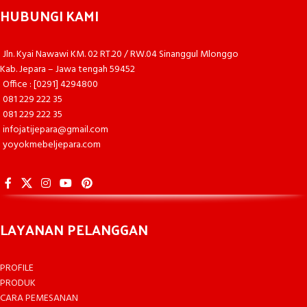
HUBUNGI KAMI
Jln. Kyai Nawawi KM. 02 RT.20 / RW.04 Sinanggul Mlonggo
Kab. Jepara – Jawa tengah 59452
Office : [0291] 4294800
081 229 222 35
081 229 222 35
infojatijepara@gmail.com
yoyokmebeljepara.com
LAYANAN PELANGGAN
PROFILE
PRODUK
CARA PEMESANAN