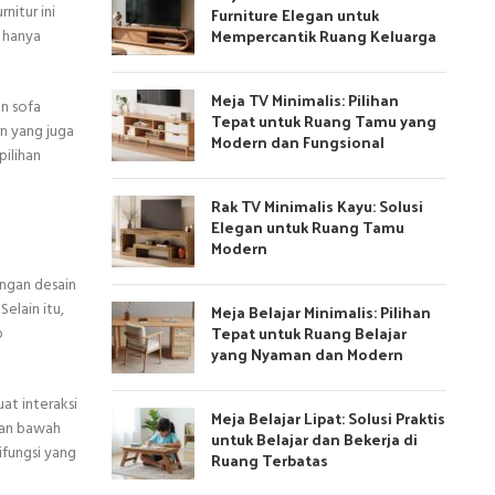
nitur ini
Furniture Elegan untuk
Mempercantik Ruang Keluarga
 hanya
Meja TV Minimalis: Pilihan
an sofa
Tepat untuk Ruang Tamu yang
n yang juga
Modern dan Fungsional
pilihan
Rak TV Minimalis Kayu: Solusi
Elegan untuk Ruang Tamu
Modern
engan desain
elain itu,
Meja Belajar Minimalis: Pilihan
Tepat untuk Ruang Belajar
p
yang Nyaman dan Modern
at interaksi
Meja Belajar Lipat: Solusi Praktis
ian bawah
untuk Belajar dan Bekerja di
ifungsi yang
Ruang Terbatas