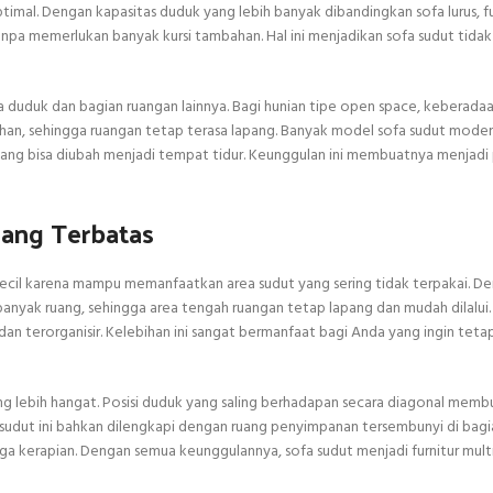
imal. Dengan kapasitas duduk yang lebih banyak dibandingkan sofa lurus, fur
 memerlukan banyak kursi tambahan. Hal ini menjadikan sofa sudut tidak
ea duduk dan bagian ruangan lainnya. Bagi hunian tipe open space, keberada
ahan, sehingga ruangan tetap terasa lapang. Banyak model sofa sudut moder
 yang bisa diubah menjadi tempat tidur. Keunggulan ini membuatnya menjadi 
ang Terbatas
 kecil karena mampu memanfaatkan area sudut yang sering tidak terpakai. D
ak ruang, sehingga area tengah ruangan tetap lapang dan mudah dilalui. S
an terorganisir. Kelebihan ini sangat bermanfaat bagi Anda yang ingin teta
g lebih hangat. Posisi duduk yang saling berhadapan secara diagonal membu
 sudut ini bahkan dilengkapi dengan ruang penyimpanan tersembunyi di bag
 kerapian. Dengan semua keunggulannya, sofa sudut menjadi furnitur mult