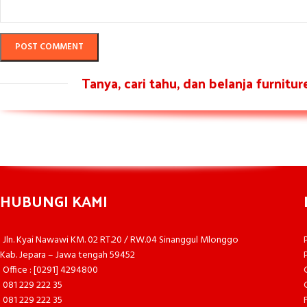
Tanya, cari tahu, dan belanja furnitu
HUBUNGI KAMI
Jln. Kyai Nawawi KM. 02 RT.20 / RW.04 Sinanggul Mlonggo
Kab. Jepara – Jawa tengah 59452
Office : [0291] 4294800
081 229 222 35
081 229 222 35