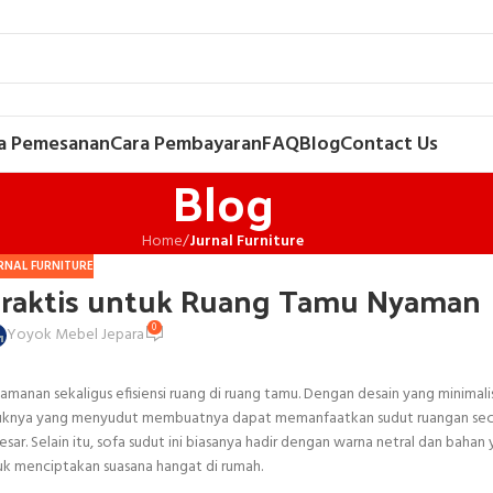
a Pemesanan
Cara Pembayaran
FAQ
Blog
Contact Us
Blog
Home
/
Jurnal Furniture
RNAL FURNITURE
 Praktis untuk Ruang Tamu Nyaman
0
Yoyok Mebel Jepara
nan sekaligus efisiensi ruang di ruang tamu. Dengan desain yang minimalis,
ntuknya yang menyudut membuatnya dapat memanfaatkan sudut ruangan sec
ar. Selain itu, sofa sudut ini biasanya hadir dengan warna netral dan baha
uk menciptakan suasana hangat di rumah.