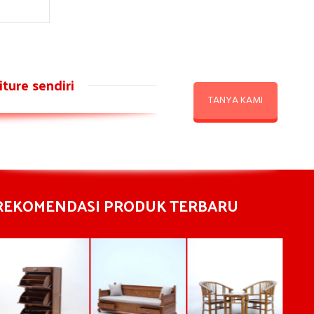
ture sendiri
TANYA KAMI
REKOMENDASI PRODUK TERBARU