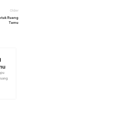
Older
ntuk Ruang
Tamu
g
Harga Sofa Sudut diBawah 2 Juta
mu
Hunian Nyaman
mpu
Sofa sudut dengan harga di bawah 2 juta menjadi pilihan
ruang
banyak orang yang ingin mempercantik ruang tamu tan
kanto...
CONTINUE READING