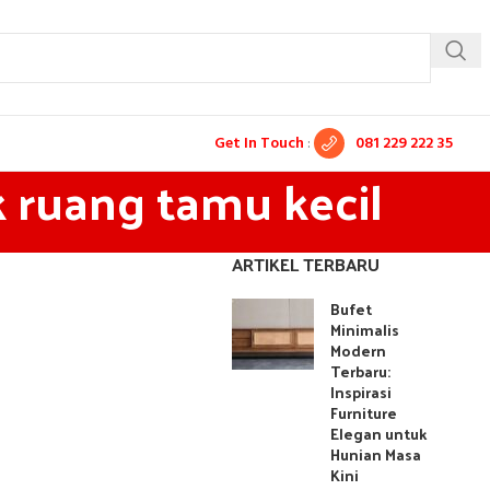
Get In Touch
:
081 229 222 35
k ruang tamu kecil
ARTIKEL TERBARU
Bufet
Minimalis
Modern
Terbaru:
Inspirasi
Furniture
Elegan untuk
Hunian Masa
Kini