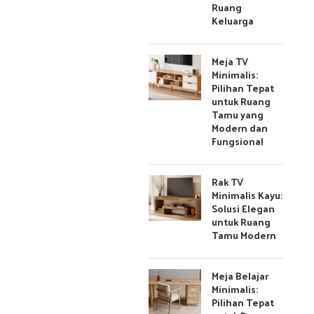
Ruang
Keluarga
Meja TV
Minimalis:
Pilihan Tepat
untuk Ruang
Tamu yang
Modern dan
Fungsional
Rak TV
Minimalis Kayu:
Solusi Elegan
untuk Ruang
Tamu Modern
Meja Belajar
Minimalis:
Pilihan Tepat