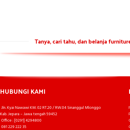
Tanya, cari tahu, dan belanja furnitu
HUBUNGI KAMI
Jln. Kyai Nawawi KM. 02 RT.20 / RW.04 Sinanggul Mlonggo
Kab. Jepara – Jawa tengah 59452
Office : [0291] 4294800
081 229 222 35