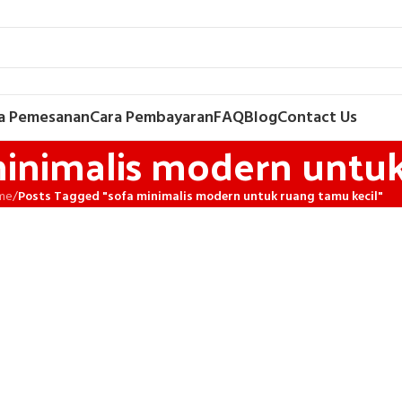
a Pemesanan
Cara Pembayaran
FAQ
Blog
Contact Us
minimalis modern untu
me
/
Posts Tagged "sofa minimalis modern untuk ruang tamu kecil"