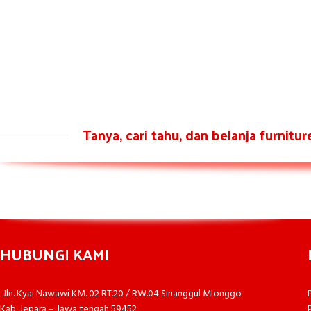
Tanya, cari tahu, dan belanja furnitu
HUBUNGI KAMI
Jln. Kyai Nawawi KM. 02 RT.20 / RW.04 Sinanggul Mlonggo
Kab. Jepara – Jawa tengah 59452