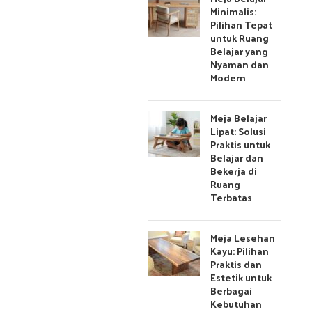
Minimalis:
Pilihan Tepat
untuk Ruang
Belajar yang
Nyaman dan
Modern
Meja Belajar
Lipat: Solusi
Praktis untuk
Belajar dan
Bekerja di
Ruang
Terbatas
Meja Lesehan
Kayu: Pilihan
Praktis dan
Estetik untuk
Berbagai
Kebutuhan