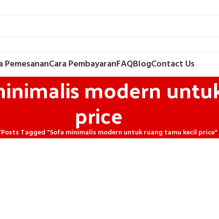
a Pemesanan
Cara Pembayaran
FAQ
Blog
Contact Us
minimalis modern untu
price
/
Posts Tagged "Sofa minimalis modern untuk ruang tamu kecil price"