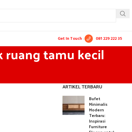
Get In Touch
:
081 229 222 35
k ruang tamu kecil
ARTIKEL TERBARU
Bufet
Minimalis
Modern
Terbaru:
Inspirasi
Furniture