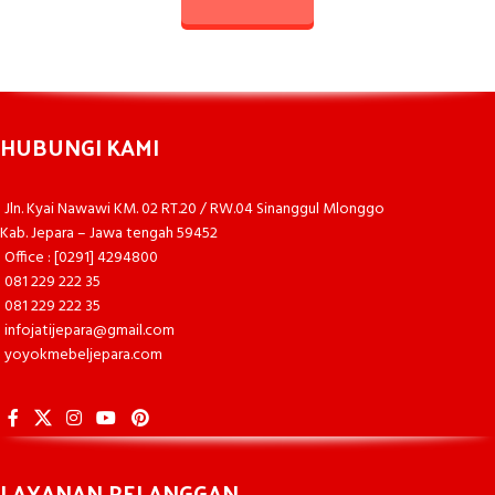
HUBUNGI KAMI
Jln. Kyai Nawawi KM. 02 RT.20 / RW.04 Sinanggul Mlonggo
Kab. Jepara – Jawa tengah 59452
Office : [0291] 4294800
081 229 222 35
081 229 222 35
infojatijepara@gmail.com
yoyokmebeljepara.com
LAYANAN PELANGGAN