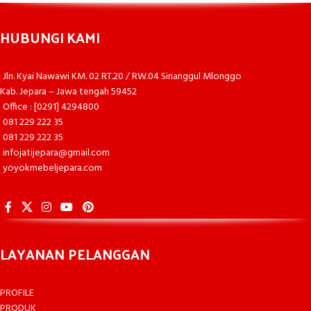
HUBUNGI KAMI
Jln. Kyai Nawawi KM. 02 RT.20 / RW.04 Sinanggul Mlonggo
Kab. Jepara – Jawa tengah 59452
Office : [0291] 4294800
081 229 222 35
081 229 222 35
infojatijepara@gmail.com
yoyokmebeljepara.com
LAYANAN PELANGGAN
PROFILE
PRODUK