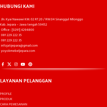
HUBUNGI KAMI
Jln. Kyai Nawawi KM. 02 RT.20 / RW.04 Sinanggul Mlonggo
Kab. Jepara – Jawa tengah 59452
Office : [0291] 4294800
081 229 222 35
081 229 222 35
infojatijepara@gmail.com
yoyokmebeljepara.com
LAYANAN PELANGGAN
PROFILE
PRODUK
CARA PEMESANAN