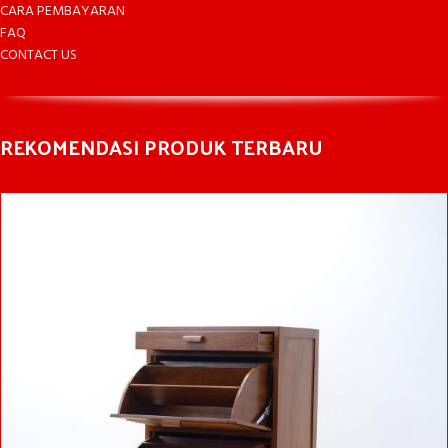
CARA PEMBAYARAN
FAQ
CONTACT US
REKOMENDASI PRODUK TERBARU