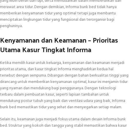
yang lebih bersih dan rapi, serta memudahkan dalam membersihkan dan
merawat area tidur. Dengan demikian, Informa bunk bed tidak hanya
memberikan kenyamanan tidur yang optimal tetapi juga membantu
menciptakan lingkungan tidur yang fungsional dan terorganisir bagi
penghuninya.
Kenyamanan dan Keamanan – Prioritas
Utama Kasur Tingkat Informa
Ketika memilih kasur untuk keluarga, kenyamanan dan keamanan menjadi
prioritas utama, dan kasur tingkat Informa menghadirkan kedua hal
tersebut dengan sempurna. Dibangun dengan bahan berkualitas tinggi yang
dirancang untuk memberikan kenyamanan optimal, kasur ini menjamin tidur
yang nyaman dan mendukung bagi penggunanya. Dengan teknologi
terbaru dalam pembuatan kasur, seperti lapisan tambahan untuk
mendukung postur tubuh yang baik dan ventilasi udara yang baik, Informa
bunk bed memastikan tidur yang sehat dan menyegarkan setiap malam.
Selain itu, keamanan juga menjadi fokus utama dalam desain Informa bunk
bed. Struktur yang kokoh dan tangga yang stabil memastikan bahwa kasur