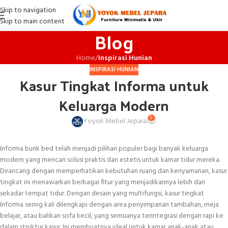
Skip to navigation
Skip to main content
Blog
Home
/
Inspirasi Hunian
INSPIRASI HUNIAN
Kasur Tingkat Informa untuk
Keluarga Modern
0
Yoyok Mebel Jepara
Informa bunk bed telah menjadi pilihan populer bagi banyak keluarga
modern yang mencari solusi praktis dan estetis untuk kamar tidur mereka.
Dirancang dengan memperhatikan kebutuhan ruang dan kenyamanan, kasur
tingkat ini menawarkan berbagai fitur yang menjadikannya lebih dari
sekadar tempat tidur. Dengan desain yang multifungsi, kasur tingkat
Informa sering kali dilengkapi dengan area penyimpanan tambahan, meja
belajar, atau bahkan sofa kecil, yang semuanya terintegrasi dengan rapi ke
dalam struktur kasur. Ini membuatnya ideal untuk kamar anak-anak atau