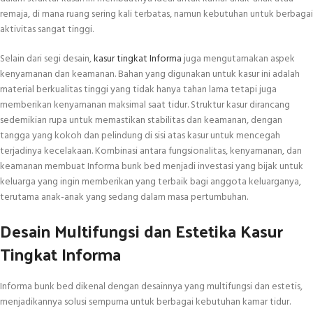
remaja, di mana ruang sering kali terbatas, namun kebutuhan untuk berbagai
aktivitas sangat tinggi.
Selain dari segi desain,
kasur tingkat Informa
juga mengutamakan aspek
kenyamanan dan keamanan. Bahan yang digunakan untuk kasur ini adalah
material berkualitas tinggi yang tidak hanya tahan lama tetapi juga
memberikan kenyamanan maksimal saat tidur. Struktur kasur dirancang
sedemikian rupa untuk memastikan stabilitas dan keamanan, dengan
tangga yang kokoh dan pelindung di sisi atas kasur untuk mencegah
terjadinya kecelakaan. Kombinasi antara fungsionalitas, kenyamanan, dan
keamanan membuat Informa bunk bed menjadi investasi yang bijak untuk
keluarga yang ingin memberikan yang terbaik bagi anggota keluarganya,
terutama anak-anak yang sedang dalam masa pertumbuhan.
Desain Multifungsi dan Estetika Kasur
Tingkat Informa
Informa bunk bed dikenal dengan desainnya yang multifungsi dan estetis,
menjadikannya solusi sempurna untuk berbagai kebutuhan kamar tidur.