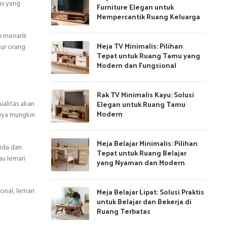
us yang
Furniture Elegan untuk
Mempercantik Ruang Keluarga
n menarik
Meja TV Minimalis: Pilihan
pur orang
Tepat untuk Ruang Tamu yang
Modern dan Fungsional
Rak TV Minimalis Kayu: Solusi
Elegan untuk Ruang Tamu
alitas akan
Modern
unya mungkin
Meja Belajar Minimalis: Pilihan
Anda dan
Tepat untuk Ruang Belajar
au lemari
yang Nyaman dan Modern
onal, lemari
Meja Belajar Lipat: Solusi Praktis
untuk Belajar dan Bekerja di
Ruang Terbatas