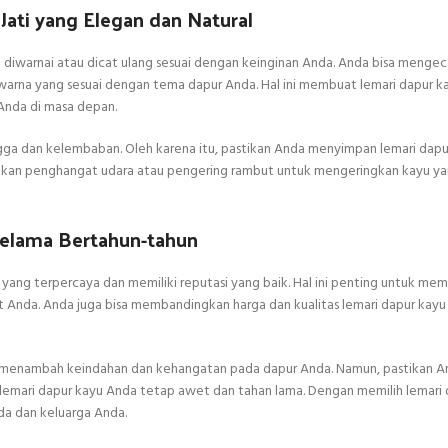
Jati yang Elegan dan Natural
k diwarnai atau dicat ulang sesuai dengan keinginan Anda. Anda bisa mengec
warna yang sesuai dengan tema dapur Anda. Hal ini membuat lemari dapur k
Anda di masa depan.
gga dan kelembaban. Oleh karena itu, pastikan Anda menyimpan lemari dapu
unakan penghangat udara atau pengering rambut untuk mengeringkan kayu y
Selama Bertahun-tahun
 yang terpercaya dan memiliki reputasi yang baik. Hal ini penting untuk mem
 Anda. Anda juga bisa membandingkan harga dan kualitas lemari dapur kayu 
tuk menambah keindahan dan kehangatan pada dapur Anda. Namun, pastikan A
lemari dapur kayu Anda tetap awet dan tahan lama. Dengan memilih lemari 
da dan keluarga Anda.