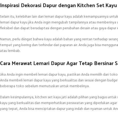
Inspirasi Dekorasi Dapur dengan Kitchen Set Kayu 
Selain itu, kelebihan lain dari lemari dapur kayu adalah kemampuannya untu
lemari dapur kayu jika Anda ingin mengubah tampilannya atau memberinya 
fleksibel dan dapat beradaptasi dengan perubahan desain atau gaya dapur 
Namun, perlu diingat bahwa kayu adalah bahan yang rentan terhadap seran
tempat yang kering dan terhindar dari paparan air. Anda juga bisa mengg
atau lembab.
Cara Merawat Lemari Dapur Agar Tetap Bersinar 
Jika Anda ingin membeli lemari dapur kayu, pastikan Anda memilih dari toko
Anda membeli lemari dapur kayu yang berkualitas dan sesuai dengan budget
beberapa toko sebelum memutuskan untuk membelinya.
Dalam kesimpulannya, kitchen set kayu jati adalah pilihan yang bagus un
kayu yang berkualitas dan memperhatikan perawatan yang diperlukan agar 
yang tepat, Anda bisa menciptakan dapur yang indah dan nyaman untuk An