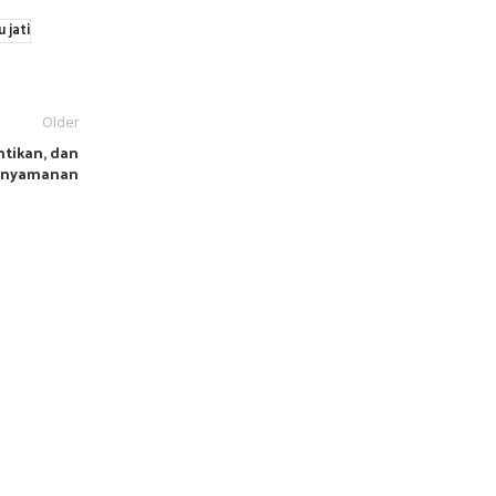
 jati
Older
ntikan, dan
enyamanan