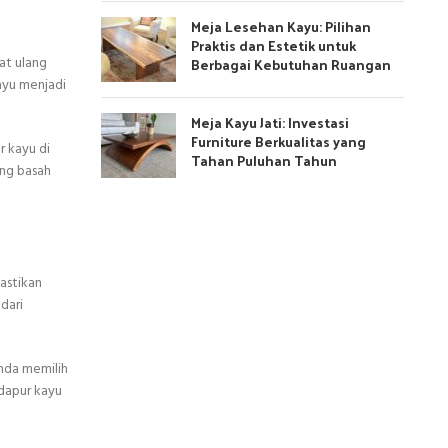
Meja Lesehan Kayu: Pilihan
Praktis dan Estetik untuk
at ulang
Berbagai Kebutuhan Ruangan
ayu menjadi
Meja Kayu Jati: Investasi
Furniture Berkualitas yang
r kayu di
Tahan Puluhan Tahun
ang basah
astikan
dari
nda memilih
dapur kayu