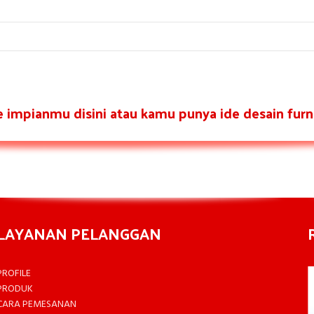
re impianmu disini atau kamu punya ide desain furni
LAYANAN PELANGGAN
PROFILE
PRODUK
CARA PEMESANAN