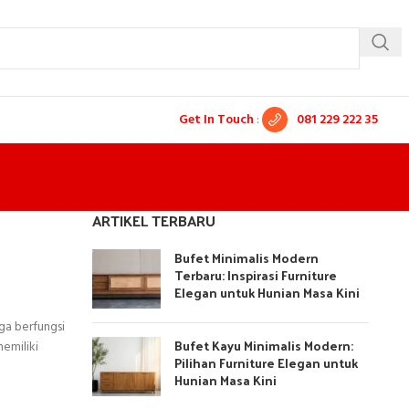
Get In Touch
:
081 229 222 35
ARTIKEL TERBARU
Bufet Minimalis Modern
Terbaru: Inspirasi Furniture
Elegan untuk Hunian Masa Kini
ga berfungsi
Bufet Kayu Minimalis Modern:
emiliki
Pilihan Furniture Elegan untuk
Hunian Masa Kini