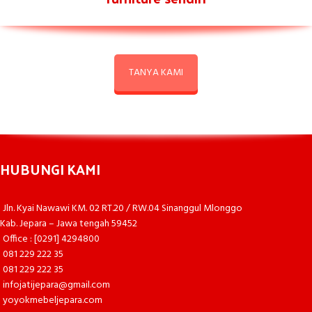
TANYA KAMI
HUBUNGI KAMI
Jln. Kyai Nawawi KM. 02 RT.20 / RW.04 Sinanggul Mlonggo
Kab. Jepara – Jawa tengah 59452
Office : [0291] 4294800
081 229 222 35
081 229 222 35
infojatijepara@gmail.com
yoyokmebeljepara.com