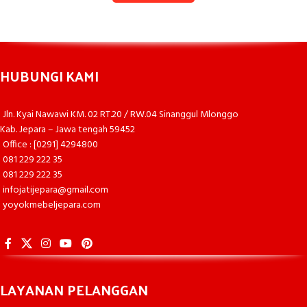
HUBUNGI KAMI
Jln. Kyai Nawawi KM. 02 RT.20 / RW.04 Sinanggul Mlonggo
Kab. Jepara – Jawa tengah 59452
Office : [0291] 4294800
081 229 222 35
081 229 222 35
infojatijepara@gmail.com
yoyokmebeljepara.com
LAYANAN PELANGGAN