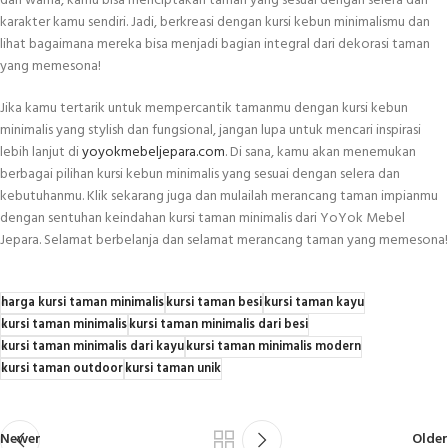
dan warna, kamu bisa menciptakan taman yang sesuai dengan selera dan
karakter kamu sendiri. Jadi, berkreasi dengan kursi kebun minimalismu dan
lihat bagaimana mereka bisa menjadi bagian integral dari dekorasi taman
yang memesona!
Jika kamu tertarik untuk mempercantik tamanmu dengan kursi kebun
minimalis yang stylish dan fungsional, jangan lupa untuk mencari inspirasi
lebih lanjut di
yoyokmebeljepara.com
. Di sana, kamu akan menemukan
berbagai pilihan kursi kebun minimalis yang sesuai dengan selera dan
kebutuhanmu. Klik sekarang juga dan mulailah merancang taman impianmu
dengan sentuhan keindahan kursi taman minimalis dari YoYok Mebel
Jepara. Selamat berbelanja dan selamat merancang taman yang memesona!
harga kursi taman minimalis
kursi taman besi
kursi taman kayu
kursi taman minimalis
kursi taman minimalis dari besi
kursi taman minimalis dari kayu
kursi taman minimalis modern
kursi taman outdoor
kursi taman unik
Newer
Older