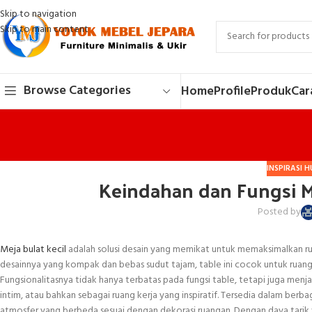
Skip to navigation
Skip to main content
Browse Categories
Home
Profile
Produk
Car
INSPIRASI 
Keindahan dan Fungsi M
Posted by
Meja bulat kecil
adalah solusi desain yang memikat untuk memaksimalkan r
desainnya yang kompak dan bebas sudut tajam, table ini cocok untuk ruangan
Fungsionalitasnya tidak hanya terbatas pada fungsi table, tetapi juga men
intim, atau bahkan sebagai ruang kerja yang inspiratif. Tersedia dalam be
atmosfer yang berbeda sesuai dengan dekorasi ruangan. Dengan daya tarik 