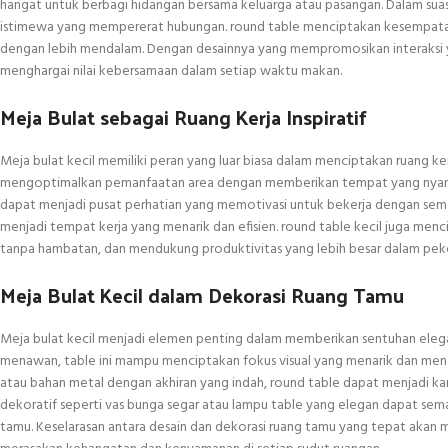
hangat untuk berbagi hidangan bersama keluarga atau pasangan. Dalam suasa
istimewa yang mempererat hubungan. round table menciptakan kesempatan
dengan lebih mendalam. Dengan desainnya yang mempromosikan interaksi ya
menghargai nilai kebersamaan dalam setiap waktu makan.
Meja Bulat sebagai Ruang Kerja Inspiratif
Meja bulat kecil memiliki peran yang luar biasa dalam menciptakan ruang ker
mengoptimalkan pemanfaatan area dengan memberikan tempat yang nyaman 
dapat menjadi pusat perhatian yang memotivasi untuk bekerja dengan sema
menjadi tempat kerja yang menarik dan efisien. round table kecil juga menc
tanpa hambatan, dan mendukung produktivitas yang lebih besar dalam peker
Meja Bulat Kecil dalam Dekorasi Ruang Tamu
Meja bulat kecil menjadi elemen penting dalam memberikan sentuhan eleg
menawan, table ini mampu menciptakan fokus visual yang menarik dan meng
atau bahan metal dengan akhiran yang indah, round table dapat menjadi 
dekoratif seperti vas bunga segar atau lampu table yang elegan dapat sema
tamu. Keselarasan antara desain dan dekorasi ruang tamu yang tepat aka