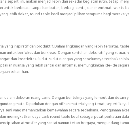
na seperti ini, makan menjadi lebih dari sekadar kegiatan rutin, tetapi me
 untuk berbicara tanpa hambatan, berbagi cerita, dan menikmati waktu b
ng lebih dekat, round table kecil menjadi pilihan sempurna bagi mereka y
ja yang inspiratif dan produktif. Dalam lingkungan yang lebih terbatas, tabl
untuk berfokus dan berkreasi. Dengan sentuhan dekoratif yang sesuai, r
ngat dan kreativitas. Sudut-sudut ruangan yang sebelumnya terabaikan bis
iptakan nuansa yang lebih santai dan informal, memungkinkan ide-ide segar 
jaan sehari-hari.
an dalam dekorasi ruang tamu. Dengan bentuknya yang lembut dan desain 
undang mata. Dipadukan dengan pilihan material yang tepat, seperti kayu 
karya seni yang memancarkan kemewahan secara sederhana. Penggunaan akse
kin meningkatkan daya tarik round table kecil sebagai pusat perhatian dal
n menciptakan atmosfer yang santai namun tetap bergaya, mengundang tamu