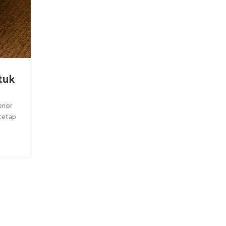
tuk
erior
tetap