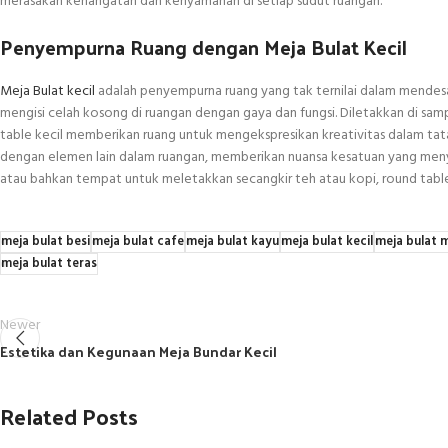
merasakan kehangatan dan kenyamanan di setiap sudut ruangan.
Penyempurna Ruang dengan Meja Bulat Kecil
Meja Bulat kecil
adalah penyempurna ruang yang tak ternilai dalam mendesa
mengisi celah kosong di ruangan dengan gaya dan fungsi. Diletakkan di sam
table kecil memberikan ruang untuk mengekspresikan kreativitas dalam ta
dengan elemen lain dalam ruangan, memberikan nuansa kesatuan yang men
atau bahkan tempat untuk meletakkan secangkir teh atau kopi, round table
meja bulat besi
meja bulat cafe
meja bulat kayu
meja bulat kecil
meja bulat m
meja bulat teras
Newer
Estetika dan Kegunaan Meja Bundar Kecil
Related Posts