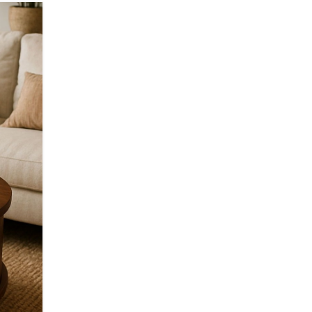
Estetika dan Kegunaan Meja Bunda
Meja bundar kecil adalah perangkat serbaguna yang me
estetika dan fungsi dalam satu kesatuan elegan. Deng
minimalis...
CONTINUE READING