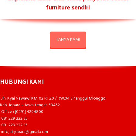
furniture sendiri
TANYA KAMI
HUBUNGI KAMI
Jln. Kyai Nawawi KM. 02 RT.20 / RW.04 Sinanggul Mlonggo
Kab. Jepara – Jawa tengah 59452
Office : [0291] 4294800
081 229 222 35
081 229 222 35
infojatijepara@gmail.com