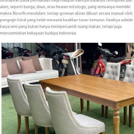
diterapkan pada permukaan meja maupun kakinya biasanya terinspirasi dari
alam, seperti bunga, daun, atau hewan mitologis, yang semuanya memiliki
makna filosofis mendalam. Setiap goresan ukiran dibuat secara manual oleh
pengrajin lokal yang telah mewarisi keahlian turun-temurun. Hasilnya adalah
karya seni yang bukan hanya mempercantik ruang makan, tetapi juga
mencerminkan kekayaan budaya Indonesia.