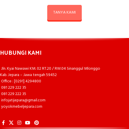
TANYA KAMI
HUBUNGI KAMI
Jln. Kyai Nawawi KM. 02 RT.20 / RW.04 Sinanggul Mlonggo
Kab. Jepara – Jawa tengah 59452
Office : [0291] 4294800
081 229 222 35
081 229 222 35
infojatijepara@gmail.com
yoyokmebeljepara.com