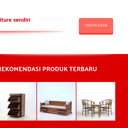
ture sendiri
TANYA KAMI
REKOMENDASI PRODUK TERBARU