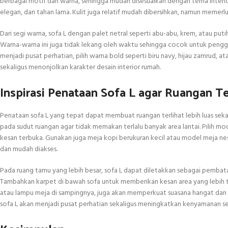
berbagai motif dan warna, sehingga mudah disesuaikan dengan tema interior.
elegan, dan tahan lama. Kulit juga relatif mudah dibersihkan, namun memer
Dari segi warna, sofa L dengan palet netral seperti abu-abu, krem, atau p
Warna-warna ini juga tidak lekang oleh waktu sehingga cocok untuk pengg
menjadi pusat perhatian, pilih warna bold seperti biru navy, hijau zamrud
sekaligus menonjolkan karakter desain interior rumah.
Inspirasi Penataan Sofa L agar Ruangan Te
Penataan sofa L yang tepat dapat membuat ruangan terlihat lebih luas sek
pada sudut ruangan agar tidak memakan terlalu banyak area lantai. Pilih mo
kesan terbuka. Gunakan juga meja kopi berukuran kecil atau model meja nest
dan mudah diakses.
Pada ruang tamu yang lebih besar, sofa L dapat diletakkan sebagai pembatas
Tambahkan karpet di bawah sofa untuk memberikan kesan area yang lebih te
atau lampu meja di sampingnya, juga akan memperkuat suasana hangat dan e
sofa L akan menjadi pusat perhatian sekaligus meningkatkan kenyamanan se