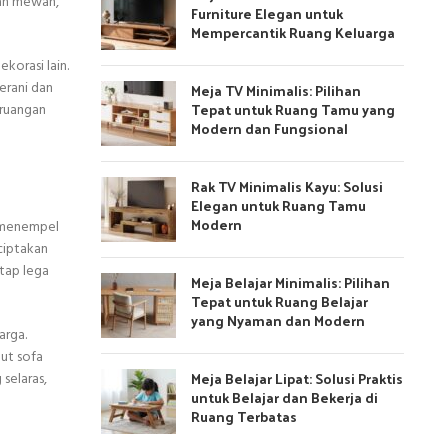
san mewah,
Furniture Elegan untuk
Mempercantik Ruang Keluarga
korasi lain.
erani dan
Meja TV Minimalis: Pilihan
Tepat untuk Ruang Tamu yang
 ruangan
Modern dan Fungsional
Rak TV Minimalis Kayu: Solusi
Elegan untuk Ruang Tamu
Modern
L menempel
ciptakan
etap lega
Meja Belajar Minimalis: Pilihan
Tepat untuk Ruang Belajar
yang Nyaman dan Modern
arga.
ut sofa
Meja Belajar Lipat: Solusi Praktis
selaras,
untuk Belajar dan Bekerja di
Ruang Terbatas