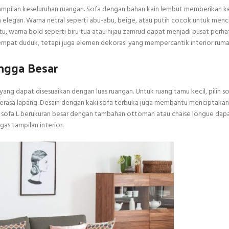
mpilan keseluruhan ruangan. Sofa dengan bahan kain lembut memberikan k
legan. Warna netral seperti abu-abu, beige, atau putih cocok untuk menc
, warna bold seperti biru tua atau hijau zamrud dapat menjadi pusat perhat
empat duduk, tetapi juga elemen dekorasi yang mempercantik interior ruma
ngga Besar
ang dapat disesuaikan dengan luas ruangan. Untuk ruang tamu kecil, pilih s
p terasa lapang. Desain dengan kaki sofa terbuka juga membantu menciptaka
s, sofa L berukuran besar dengan tambahan ottoman atau chaise longue dap
s tampilan interior.