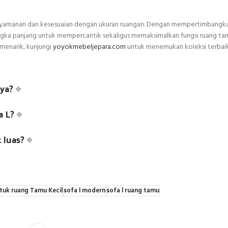
kenyamanan dan kesesuaian dengan ukuran ruangan. Dengan mempertimbangka
jangka panjang untuk mempercantik sekaligus memaksimalkan fungsi ruang ta
 menarik, kunjungi
yoyokmebeljepara.com
untuk menemukan koleksi terbai
nya?
a L?
 luas?
ntuk ruang Tamu Kecil
sofa l modern
sofa l ruang tamu