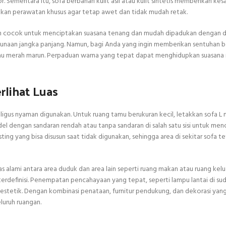
 Sementara itu, sofa berbahan kulit asli atau kulit sintetis memberikan ke
lukan perawatan khusus agar tetap awet dan tidak mudah retak.
utih cocok untuk menciptakan suasana tenang dan mudah dipadukan dengan de
unaan jangka panjang. Namun, bagi Anda yang ingin memberikan sentuhan b
, atau merah marun. Perpaduan warna yang tepat dapat menghidupkan suasana
rlihat Luas
aligus nyaman digunakan. Untuk ruang tamu berukuran kecil, letakkan sofa 
del dengan sandaran rendah atau tanpa sandaran di salah satu sisi untuk men
ing yang bisa disusun saat tidak digunakan, sehingga area di sekitar sofa t
 alami antara area duduk dan area lain seperti ruang makan atau ruang kelu
rdefinisi. Penempatan pencahayaan yang tepat, seperti lampu lantai di sud
stetik. Dengan kombinasi penataan, furnitur pendukung, dan dekorasi yang 
luruh ruangan.