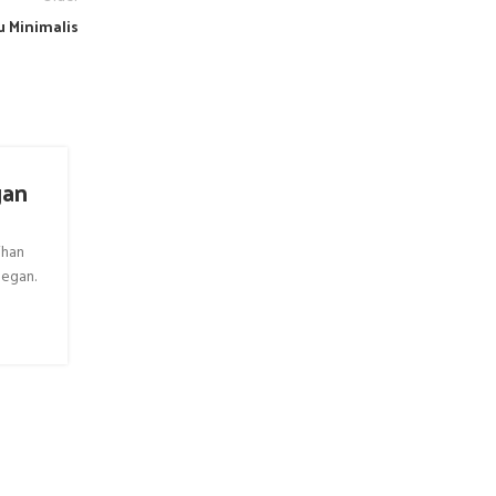
 Minimalis
gan
Sofa L Modern: Sentuhan Elegan
Ruang Tamu Minimalis
ihan
Sofa L modern menjadi pilihan favorit banyak orang k
legan.
memadukan fungsi, kenyamanan, dan estetika dalam satu
Bentukn...
CONTINUE READING