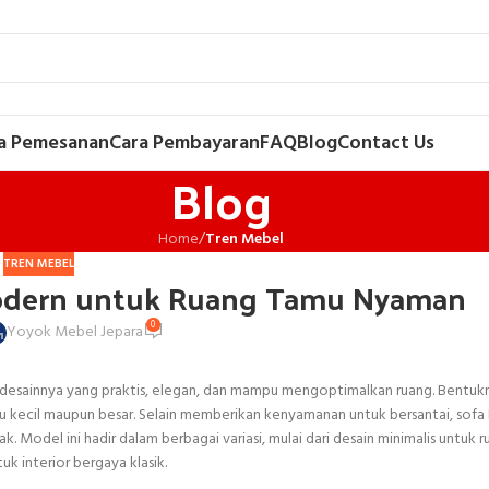
a Pemesanan
Cara Pembayaran
FAQ
Blog
Contact Us
Blog
Home
/
Tren Mebel
TREN MEBEL
 Modern untuk Ruang Tamu Nyaman
0
Yoyok Mebel Jepara
na desainnya yang praktis, elegan, dan mampu mengoptimalkan ruang. Bentuk
kecil maupun besar. Selain memberikan kenyamanan untuk bersantai, sofa 
odel ini hadir dalam berbagai variasi, mulai dari desain minimalis untuk 
 interior bergaya klasik.