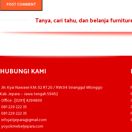
Tanya, cari tahu, dan belanja furnitu
HUBUNGI KAMI
Jln. Kyai Nawawi KM. 02 RT.20 / RW.04 Sinanggul Mlonggo
Kab. Jepara – Jawa tengah 59452
Office : [0291] 4294800
081 229 222 35
081 229 222 35
infojatijepara@gmail.com
yoyokmebeljepara.com