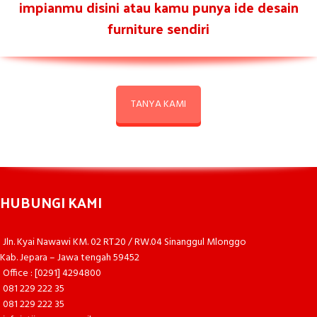
impianmu disini atau kamu punya ide desain
furniture sendiri
TANYA KAMI
HUBUNGI KAMI
Jln. Kyai Nawawi KM. 02 RT.20 / RW.04 Sinanggul Mlonggo
Kab. Jepara – Jawa tengah 59452
Office : [0291] 4294800
081 229 222 35
081 229 222 35