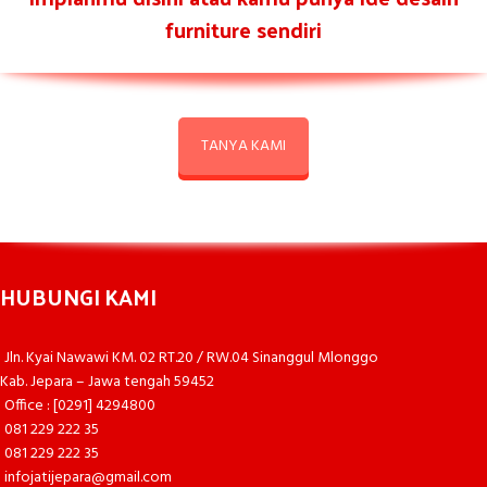
furniture sendiri
TANYA KAMI
HUBUNGI KAMI
Jln. Kyai Nawawi KM. 02 RT.20 / RW.04 Sinanggul Mlonggo
Kab. Jepara – Jawa tengah 59452
Office : [0291] 4294800
081 229 222 35
081 229 222 35
infojatijepara@gmail.com