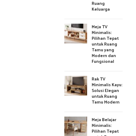
Ruang
Keluarga
Meja TV
Minimalis:
Pilihan Tepat
untuk Ruang
Tamu yang
Modern dan
Fungsional
Rak TV
Minimalis Kayu:
Solusi Elegan
untuk Ruang
Tamu Modern
Meja Belajar
Minimalis:
Pilihan Tepat