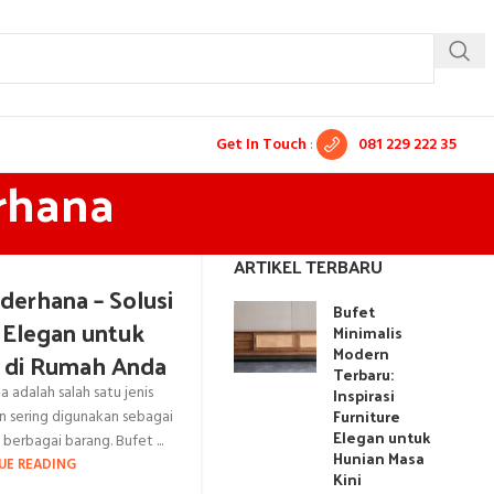
Get In Touch
:
081 229 222 35
erhana
ARTIKEL TERBARU
derhana – Solusi
Bufet
 Elegan untuk
Minimalis
Modern
 di Rumah Anda
Terbaru:
 adalah salah satu jenis
Inspirasi
Furniture
 sering digunakan sebagai
Elegan untuk
erbagai barang. Bufet ...
Hunian Masa
UE READING
Kini