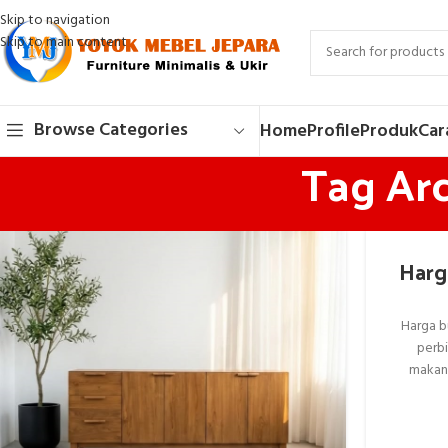
Skip to navigation
Skip to main content
Browse Categories
Home
Profile
Produk
Car
Tag Arc
Harg
Harga b
perb
makana