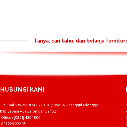
Tanya, cari tahu, dan belanja furnitu
HUBUNGI KAMI
Jln. Kyai Nawawi KM. 02 RT.20 / RW.04 Sinanggul Mlonggo
Kab. Jepara – Jawa tengah 59452
Office : [0291] 4294800
081 229 222 35