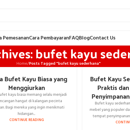
a Pemesanan
Cara Pembayaran
FAQ
Blog
Contact Us
hives: bufet kayu sed
Home
/
Posts Tagged "bufet kayu sederhana"
a Bufet Kayu Biasa yang
Bufet Kayu Se
Menggiurkan
Praktis dan
Penyimpanan
ufet kayu biasa memang selalu menjadi
incangan hangat di kalangan pecinta
Bufet kayu sederhana
n. Bagi mereka yang ingin menikmati
mebel yang populer dan
hidangan...
tempat penyimpanan b
CONTINUE READING
CONTIN