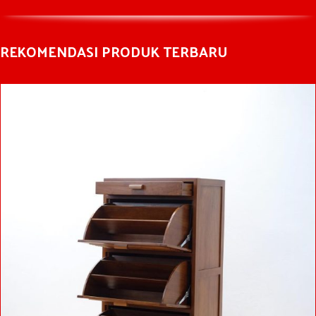
REKOMENDASI PRODUK TERBARU