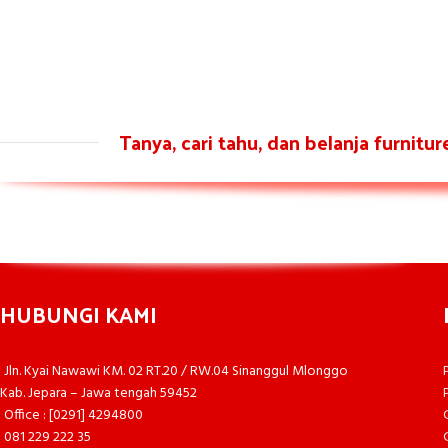
Tanya, cari tahu, dan belanja furnitu
HUBUNGI KAMI
Jln. Kyai Nawawi KM. 02 RT.20 / RW.04 Sinanggul Mlonggo
Kab. Jepara – Jawa tengah 59452
Office : [0291] 4294800
081 229 222 35