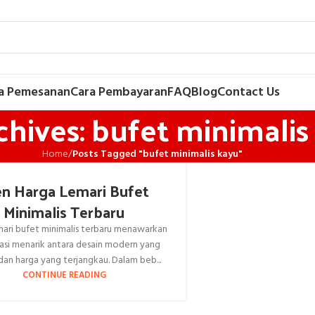
a Pemesanan
Cara Pembayaran
FAQ
Blog
Contact Us
chives: bufet minimalis
Home
/
Posts Tagged "bufet minimalis kayu"
en Harga Lemari Bufet
Minimalis Terbaru
mari bufet minimalis terbaru menawarkan
si menarik antara desain modern yang
dan harga yang terjangkau. Dalam beb...
CONTINUE READING