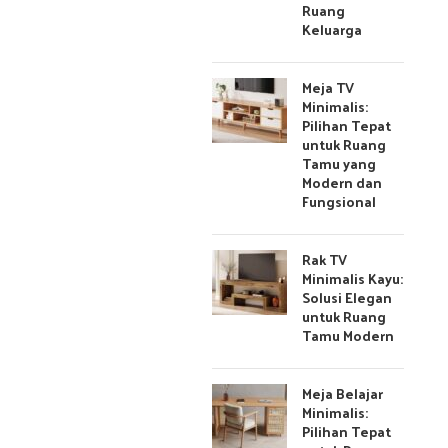
Ruang
Keluarga
Meja TV
Minimalis:
Pilihan Tepat
untuk Ruang
Tamu yang
Modern dan
Fungsional
Rak TV
Minimalis Kayu:
Solusi Elegan
untuk Ruang
Tamu Modern
Meja Belajar
Minimalis:
Pilihan Tepat