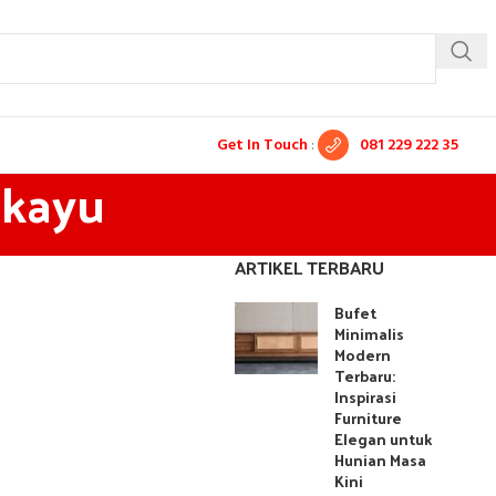
Get In Touch
:
081 229 222 35
 kayu
ARTIKEL TERBARU
Bufet
Minimalis
Modern
Terbaru:
Inspirasi
Furniture
Elegan untuk
Hunian Masa
Kini