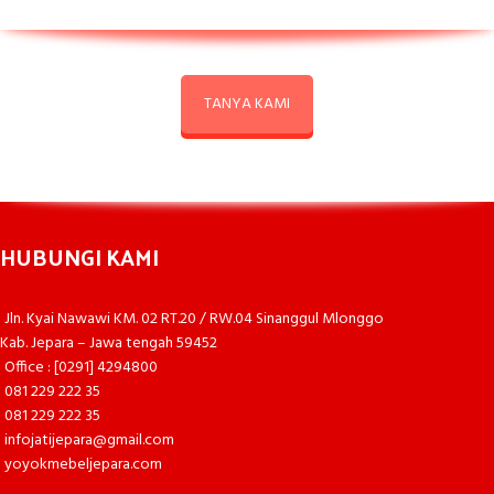
TANYA KAMI
HUBUNGI KAMI
Jln. Kyai Nawawi KM. 02 RT.20 / RW.04 Sinanggul Mlonggo
Kab. Jepara – Jawa tengah 59452
Office : [0291] 4294800
081 229 222 35
081 229 222 35
infojatijepara@gmail.com
yoyokmebeljepara.com