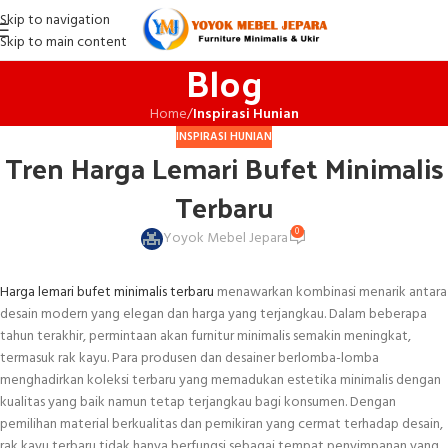
Skip to navigation
Skip to main content
Blog
Home
/
Inspirasi Hunian
INSPIRASI HUNIAN
Tren Harga Lemari Bufet Minimalis
Terbaru
0
Yoyok Mebel Jepara
Harga lemari bufet minimalis terbaru
menawarkan kombinasi menarik antara
desain modern yang elegan dan harga yang terjangkau. Dalam beberapa
tahun terakhir, permintaan akan furnitur minimalis semakin meningkat,
termasuk rak kayu. Para produsen dan desainer berlomba-lomba
menghadirkan koleksi terbaru yang memadukan estetika minimalis dengan
kualitas yang baik namun tetap terjangkau bagi konsumen. Dengan
pemilihan material berkualitas dan pemikiran yang cermat terhadap desain,
rak kayu terbaru tidak hanya berfungsi sebagai tempat penyimpanan yang