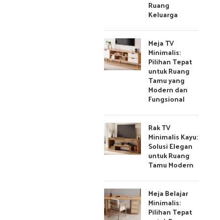
Ruang
Keluarga
Meja TV
Minimalis:
Pilihan Tepat
untuk Ruang
Tamu yang
Modern dan
Fungsional
Rak TV
Minimalis Kayu:
Solusi Elegan
untuk Ruang
Tamu Modern
Meja Belajar
Minimalis:
Pilihan Tepat