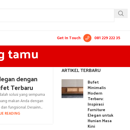
Get In Touch
:
081 229 222 35
ng tamu
ARTIKEL TERBARU
legan dengan
Bufet
fet Terbaru
Minimalis
Modern
dalah solusi yang sempurna
Terbaru:
uang makan Anda dengan
Inspirasi
dan fungsional. Desainn...
Furniture
UE READING
Elegan untuk
Hunian Masa
Kini