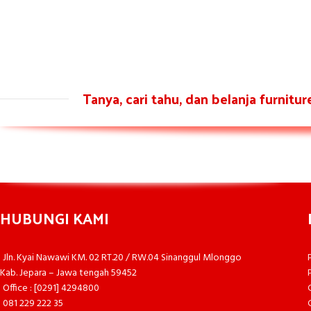
Tanya, cari tahu, dan belanja furnitu
HUBUNGI KAMI
Jln. Kyai Nawawi KM. 02 RT.20 / RW.04 Sinanggul Mlonggo
Kab. Jepara – Jawa tengah 59452
Office : [0291] 4294800
081 229 222 35