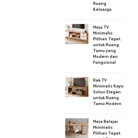
Ruang
Keluarga
Meja TV
Minimalis:
Pilihan Tepat
untuk Ruang
Tamu yang
Modern dan
Fungsional
Rak TV
Minimalis Kayu:
Solusi Elegan
untuk Ruang
Tamu Modern
Meja Belajar
Minimalis:
Pilihan Tepat