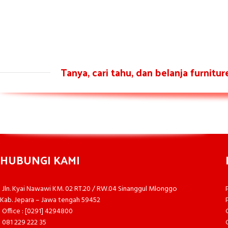
Tanya, cari tahu, dan belanja furnitu
HUBUNGI KAMI
Jln. Kyai Nawawi KM. 02 RT.20 / RW.04 Sinanggul Mlonggo
Kab. Jepara – Jawa tengah 59452
Office : [0291] 4294800
081 229 222 35