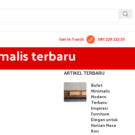
Get In Touch
:
081 229 222 35
malis terbaru
ARTIKEL TERBARU
Bufet
Minimalis
Modern
Terbaru:
Inspirasi
Furniture
Elegan untuk
Hunian Masa
Kini