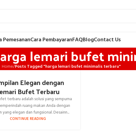
a Pemesanan
Cara Pembayaran
FAQ
Blog
Contact Us
harga lemari bufet mini
Home
/
Posts Tagged "harga lemari bufet minimalis terbaru"
mpilan Elegan dengan
emari Bufet Terbaru
fet terbaru adalah solusi yang sempurna
emperindah ruang makan Anda dengan
n yang elegan dan fungsional. Desainn...
CONTINUE READING