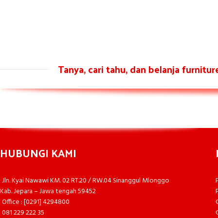
Tanya, cari tahu, dan belanja furnitu
HUBUNGI KAMI
Jln. Kyai Nawawi KM. 02 RT.20 / RW.04 Sinanggul Mlonggo
Kab. Jepara – Jawa tengah 59452
Office : [0291] 4294800
081 229 222 35