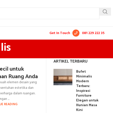
Get In Touch
:
081 229 222 35
lis
ARTIKEL TERBARU
ecil untuk
Bufet
an Ruang Anda
Minimalis
Modern
ebuah elemen desain yang
Terbaru:
sentuhan estetika dan
Inspirasi
 berharga dalam ruangan.
Furniture
gan ...
Elegan untuk
Hunian Masa
UE READING
Kini