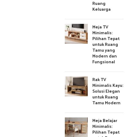
Ruang
Keluarga
Meja TV
Minimalis:
Pilihan Tepat
untuk Ruang
Tamu yang
Modern dan
Fungsional
Rak TV
Minimalis Kayu:
Solusi Elegan
untuk Ruang
Tamu Modern
Meja Belajar
Minimalis:
Pilihan Tepat