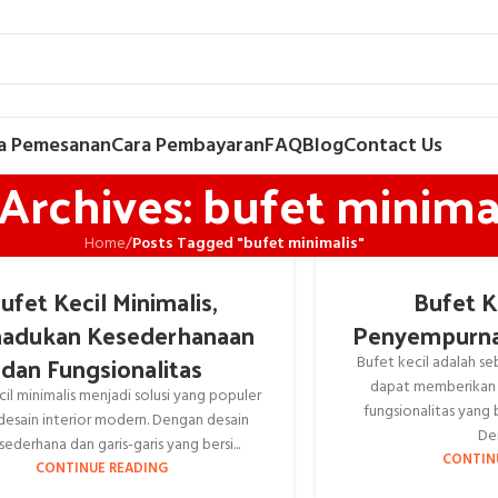
a Pemesanan
Cara Pembayaran
FAQ
Blog
Contact Us
Archives: bufet minima
Home
/
Posts Tagged "bufet minimalis"
ufet Kecil Minimalis,
Bufet K
adukan Kesederhanaan
Penyempurna
dan Fungsionalitas
Bufet kecil adalah s
dapat memberikan 
cil minimalis menjadi solusi yang populer
fungsionalitas yang
desain interior modern. Dengan desain
Den
sederhana dan garis-garis yang bersi...
CONTIN
CONTINUE READING