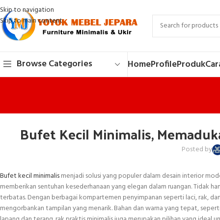
Skip to navigation
Skip to main content
Browse Categories
Home
Profile
Produk
Car
Bufet Kecil Minimalis, Memadu
Posted by
Bufet kecil minimalis
menjadi solusi yang populer dalam desain interior moder
memberikan sentuhan kesederhanaan yang elegan dalam ruangan. Tidak hanya 
terbatas. Dengan berbagai kompartemen penyimpanan seperti laci, rak, dan 
mengorbankan tampilan yang menarik. Bahan dan warna yang tepat, seperti
lapang dan terang. rak praktis minimalis juga merupakan pilihan yang ideal