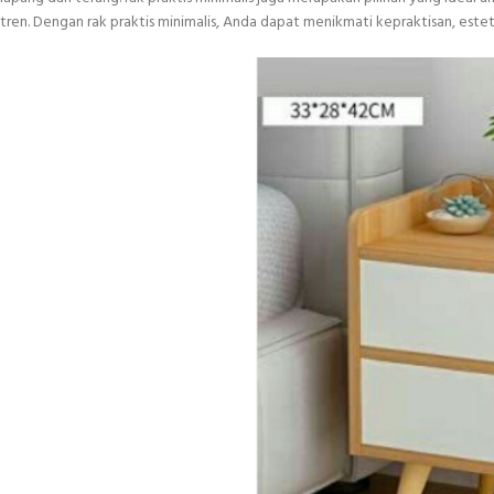
tren. Dengan rak praktis minimalis, Anda dapat menikmati kepraktisan, es