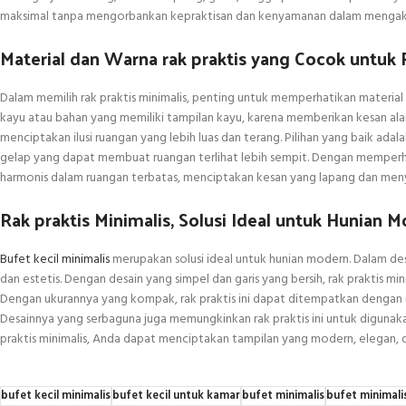
maksimal tanpa mengorbankan kepraktisan dan kenyamanan dalam mengaks
Material dan Warna rak praktis yang Cocok untuk
Dalam memilih rak praktis minimalis, penting untuk memperhatikan materia
kayu atau bahan yang memiliki tampilan kayu, karena memberikan kesan ala
menciptakan ilusi ruangan yang lebih luas dan terang. Pilihan yang baik a
gelap yang dapat membuat ruangan terlihat lebih sempit. Dengan memperha
harmonis dalam ruangan terbatas, menciptakan kesan yang lapang dan me
Rak praktis Minimalis, Solusi Ideal untuk Hunian 
Bufet kecil minimalis
merupakan solusi ideal untuk hunian modern. Dalam desa
dan estetis. Dengan desain yang simpel dan garis yang bersih, rak praktis
Dengan ukurannya yang kompak, rak praktis ini dapat ditempatkan dengan 
Desainnya yang serbaguna juga memungkinkan rak praktis ini untuk digunak
praktis minimalis, Anda dapat menciptakan tampilan yang modern, elegan, d
bufet kecil minimalis
bufet kecil untuk kamar
bufet minimalis
bufet minimal