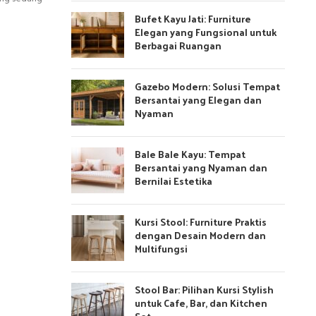
Bufet Kayu Jati: Furniture
Elegan yang Fungsional untuk
Berbagai Ruangan
Gazebo Modern: Solusi Tempat
Bersantai yang Elegan dan
Nyaman
Bale Bale Kayu: Tempat
Bersantai yang Nyaman dan
Bernilai Estetika
Kursi Stool: Furniture Praktis
dengan Desain Modern dan
Multifungsi
Stool Bar: Pilihan Kursi Stylish
untuk Cafe, Bar, dan Kitchen