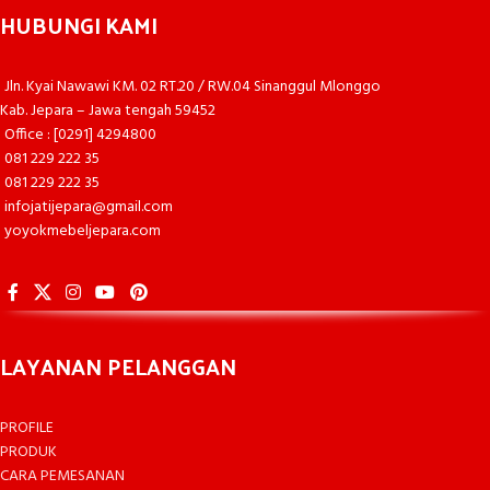
HUBUNGI KAMI
Jln. Kyai Nawawi KM. 02 RT.20 / RW.04 Sinanggul Mlonggo
Kab. Jepara – Jawa tengah 59452
Office : [0291] 4294800
081 229 222 35
081 229 222 35
infojatijepara@gmail.com
yoyokmebeljepara.com
LAYANAN PELANGGAN
PROFILE
PRODUK
CARA PEMESANAN